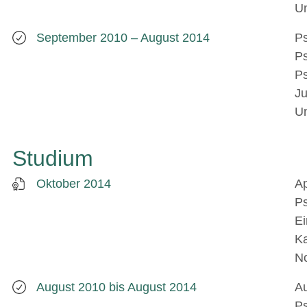
Un
September 2010 – August 2014
Ps
Ps
Ps
Ju
Un
Studium
Oktober 2014
Ap
Ps
Ei
Ka
No
August 2010 bis August 2014
Au
Ps