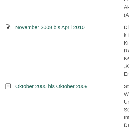
Ak
(A
November 2009 bis April 2010
Di
kl
Ki
RW
K
„K
Em
Oktober 2005 bis Oktober 2009
St
We
Un
Sc
In
D