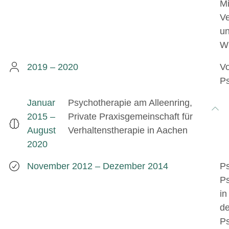
Mi
Ve
un
W
2019 – 2020
Vo
Ps
Januar
Psychotherapie am Alleenring,
2015 –
Private Praxisgemeinschaft für
August
Verhaltenstherapie in Aachen
2020
November 2012 – Dezember 2014
Ps
Ps
in
de
Ps