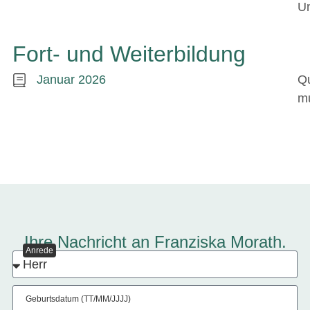
Un
Fort- und Weiterbildung
Januar 2026
Qu
m
Ihre Nachricht an Franziska Morath.
Anrede
Geburtsdatum (TT/MM/JJJJ)