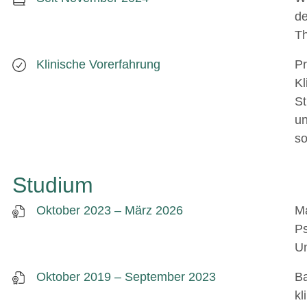
de
T
Klinische Vorerfahrung
Pr
Kl
St
u
so
Studium
Oktober 2023 – März 2026
M
Ps
Un
Oktober 2019 – September 2023
Ba
kl