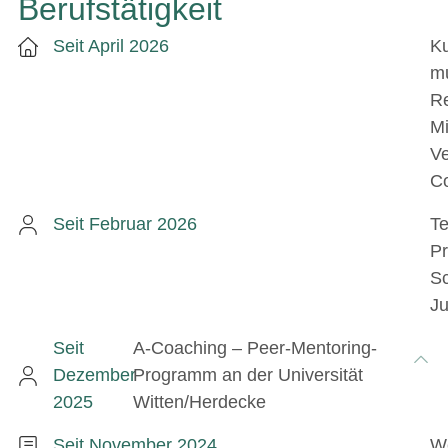
Berufstätigkeit
Seit April 2026
Ku
mu
R
Mi
Ve
Co
Seit Februar 2026
Te
Pr
Sc
Ju
Seit
A-Coaching – Peer-Mentoring-
Dezember
Programm an der Universität
2025
Witten/Herdecke
Seit November 2024
We