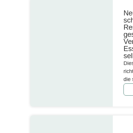
Ne
sc
Re
ge
Ve
Es
sel
Die
ric
die