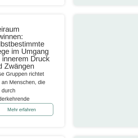
eiraum
winnen:
lbstbestimmte
ge im Umgang
t innerem Druck
d Zwängen
se Gruppen richtet
h an Menschen, die
h durch
derkehrende
Mehr erfahren