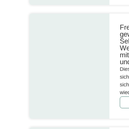
Fr
ge
Se
We
mi
un
Die
sic
sic
wie